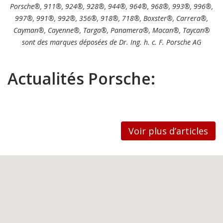
Porsche®, 911®, 924®, 928®, 944®, 964®, 968®, 993®, 996®,
997®, 991®, 992®, 356®, 918®, 718®, Boxster®, Carrera®,
Cayman®, Cayenne®, Targa®, Panamera®, Macan®, Taycan®
sont des marques déposées de Dr. Ing. h. c. F. Porsche AG
Actualités Porsche:
Voir plus d’articles