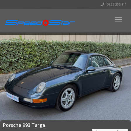
06.36.356.911
Porsche 993 Targa