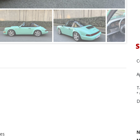
S
C
A
T
* 
D
N
res