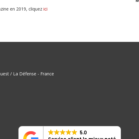
M
azine en 2019, cliquez
ici
uest / La Défense - France
5.0