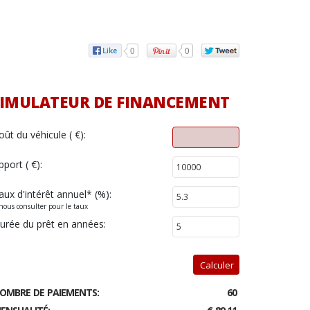
0
0
IMULATEUR DE FINANCEMENT
oût du véhicule ( €):
pport ( €):
aux d'intérêt annuel
*
(%):
nous consulter pour le taux
urée du prêt en années:
Calculer
OMBRE DE PAIEMENTS:
60