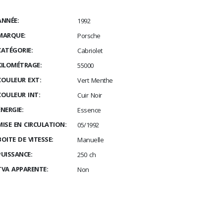
ANNÉE:
1992
MARQUE:
Porsche
CATÉGORIE:
Cabriolet
KILOMÉTRAGE:
55000
COULEUR EXT:
Vert Menthe
COULEUR INT:
Cuir Noir
ÉNERGIE:
Essence
MISE EN CIRCULATION:
05/1992
BOITE DE VITESSE:
Manuelle
PUISSANCE:
250 ch
TVA APPARENTE:
Non