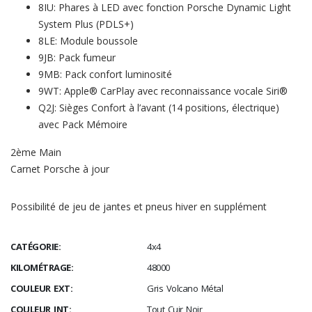
8IU: Phares à LED avec fonction Porsche Dynamic Light
System Plus (PDLS+)
8LE: Module boussole
9JB: Pack fumeur
9MB: Pack confort luminosité
9WT: Apple® CarPlay avec reconnaissance vocale Siri®
Q2J: Sièges Confort à l’avant (14 positions, électrique)
avec Pack Mémoire
2ème Main
Carnet Porsche à jour
Possibilité de jeu de jantes et pneus hiver en supplément
CATÉGORIE:
4x4
KILOMÉTRAGE:
48000
COULEUR EXT:
Gris Volcano Métal
COULEUR INT:
Tout Cuir Noir