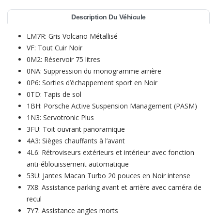
Description Du Véhicule
LM7R: Gris Volcano Métallisé
VF: Tout Cuir Noir
0M2: Réservoir 75 litres
0NA: Suppression du monogramme arrière
0P6: Sorties d’échappement sport en Noir
0TD: Tapis de sol
1BH: Porsche Active Suspension Management (PASM)
1N3: Servotronic Plus
3FU: Toit ouvrant panoramique
4A3: Sièges chauffants à l’avant
4L6: Rétroviseurs extérieurs et intérieur avec fonction
anti-éblouissement automatique
53U: Jantes Macan Turbo 20 pouces en Noir intense
7X8: Assistance parking avant et arrière avec caméra de
recul
7Y7: Assistance angles morts