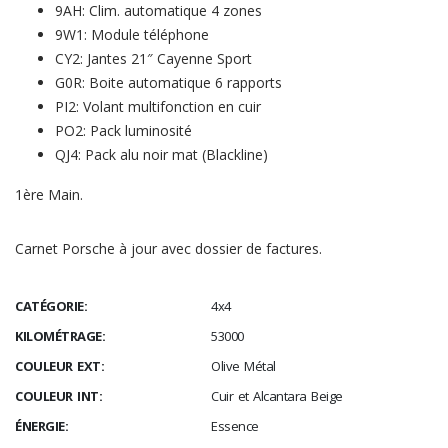
9AH: Clim. automatique 4 zones
9W1: Module téléphone
CY2: Jantes 21″ Cayenne Sport
G0R: Boite automatique 6 rapports
PI2: Volant multifonction en cuir
PO2: Pack luminosité
QJ4: Pack alu noir mat (Blackline)
1ère Main.
Carnet Porsche à jour avec dossier de factures.
CATÉGORIE:
4x4
KILOMÉTRAGE:
53000
COULEUR EXT:
Olive Métal
COULEUR INT:
Cuir et Alcantara Beige
ÉNERGIE:
Essence