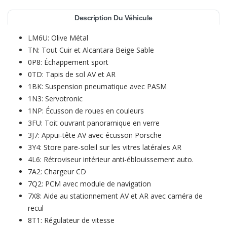
Description Du Véhicule
LM6U: Olive Métal
TN: Tout Cuir et Alcantara Beige Sable
0P8: Échappement sport
0TD: Tapis de sol AV et AR
1BK: Suspension pneumatique avec PASM
1N3: Servotronic
1NP: Écusson de roues en couleurs
3FU: Toit ouvrant panoramique en verre
3J7: Appui-tête AV avec écusson Porsche
3Y4: Store pare-soleil sur les vitres latérales AR
4L6: Rétroviseur intérieur anti-éblouissement auto.
7A2: Chargeur CD
7Q2: PCM avec module de navigation
7X8: Aide au stationnement AV et AR avec caméra de
recul
8T1: Régulateur de vitesse