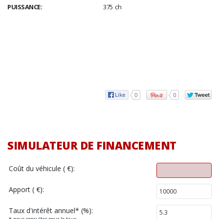
PUISSANCE:
375 ch
0
0
SIMULATEUR DE FINANCEMENT
Coût du véhicule ( €):
Apport ( €):
Taux d'intérêt annuel
*
(%):
* nous consulter pour le taux