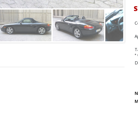
S
C
A
T
* 
D
N
M