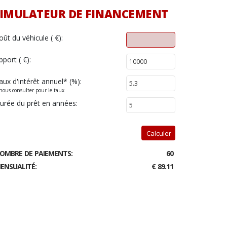
IMULATEUR DE FINANCEMENT
oût du véhicule ( €):
pport ( €):
aux d'intérêt annuel
*
(%):
nous consulter pour le taux
urée du prêt en années:
Calculer
OMBRE DE PAIEMENTS:
60
ENSUALITÉ:
€ 89.11