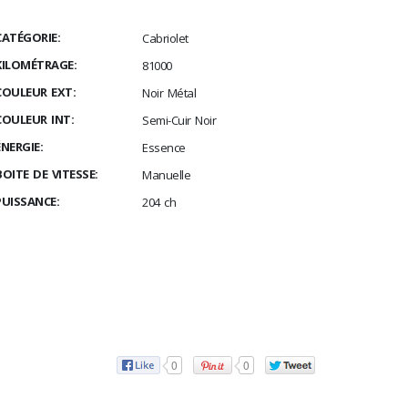
CATÉGORIE:
Cabriolet
KILOMÉTRAGE:
81000
COULEUR EXT:
Noir Métal
COULEUR INT:
Semi-Cuir Noir
ÉNERGIE:
Essence
BOITE DE VITESSE:
Manuelle
PUISSANCE:
204 ch
0
0