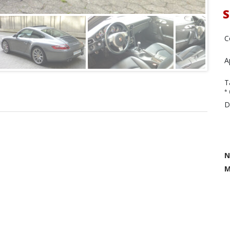
S
C
A
T
* 
D
N
M