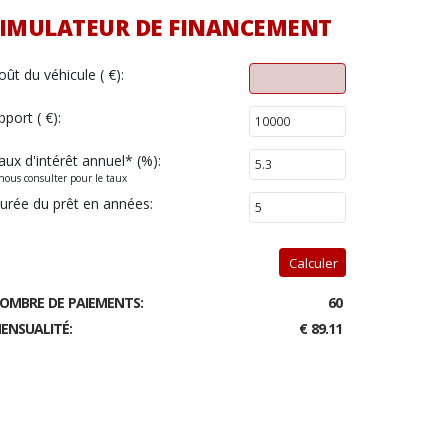
IMULATEUR DE FINANCEMENT
oût du véhicule ( €):
pport ( €):
aux d'intérêt annuel
*
(%):
nous consulter pour le taux
urée du prêt en années:
Calculer
OMBRE DE PAIEMENTS:
60
ENSUALITÉ:
€ 89.11