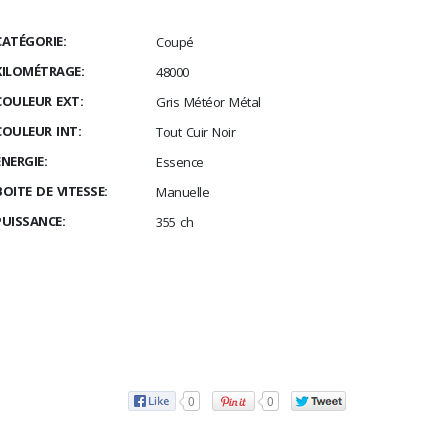
CATÉGORIE:
Coupé
KILOMÉTRAGE:
48000
COULEUR EXT:
Gris Météor Métal
COULEUR INT:
Tout Cuir Noir
ÉNERGIE:
Essence
BOITE DE VITESSE:
Manuelle
PUISSANCE:
355 ch
0
0