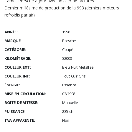
Carnet Porsche à jour avec dossier de factures
Dernier millésime de production de la 993 (derniers moteurs
refroidis par air)
ANNÉE:
1998
MARQUE:
Porsche
CATÉGORIE:
Coupé
KILOMÉTRAGE:
82000
COULEUR EXT:
Bleu Nuit Métallisé
COULEUR INT:
Tout Cuir Gris
ÉNERGIE:
Essence
MISE EN CIRCULATION:
02/1998
BOITE DE VITESSE:
Manuelle
PUISSANCE:
285 ch
TVA APPARENTE:
Non