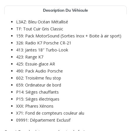
Description Du Véhicule
L3AZ: Bleu Océan Métallisé
TF: Tout Cuir Gris Classic
159: Pack MotorSound (Sorties Inox + Boite à air sport)
326: Radio K7 Porsche CR-21
413: Jantes 18″ Turbo-Look
423: Range K7
425: Essuie-glace AR
490: Pack Audio Porsche
602: Troisième feu stop
659: Ordinateur de bord
P14: Sièges chauffants
P15: Sièges électriques
XXX: Phares Xénons
X71: Fond de compteurs couleur alu
09991: Département Exclusif