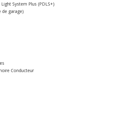
c Light System Plus (PDLS+)
e de garage)
tes
émoire Conducteur