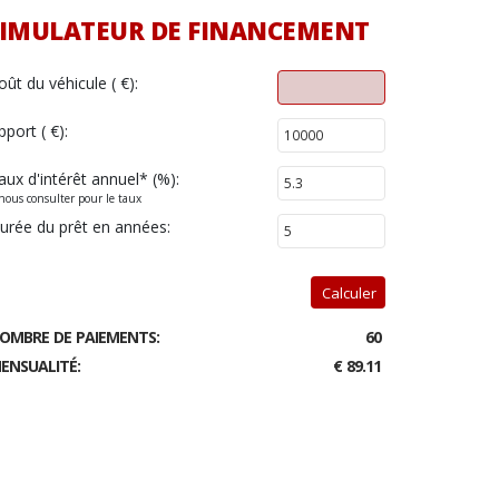
IMULATEUR DE FINANCEMENT
oût du véhicule ( €):
pport ( €):
aux d'intérêt annuel
*
(%):
nous consulter pour le taux
urée du prêt en années:
Calculer
OMBRE DE PAIEMENTS:
60
ENSUALITÉ:
€ 89.11