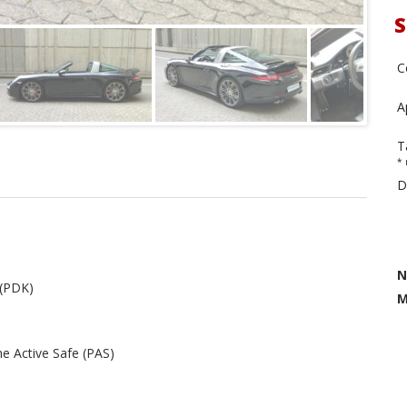
S
C
A
T
* 
D
N
 (PDK)
M
he Active Safe (PAS)