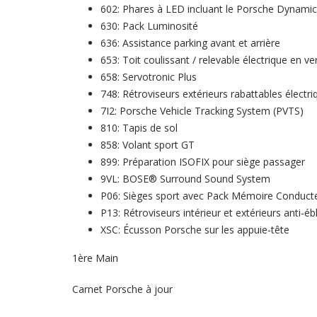
602: Phares à LED incluant le Porsche Dynami
630: Pack Luminosité
636: Assistance parking avant et arrière
653: Toit coulissant / relevable électrique en ve
658: Servotronic Plus
748: Rétroviseurs extérieurs rabattables électr
7I2: Porsche Vehicle Tracking System (PVTS)
810: Tapis de sol
858: Volant sport GT
899: Préparation ISOFIX pour siège passager
9VL: BOSE® Surround Sound System
P06: Sièges sport avec Pack Mémoire Conduct
P13: Rétroviseurs intérieur et extérieurs anti-é
XSC: Écusson Porsche sur les appuie-tête
1ère Main
Carnet Porsche à jour