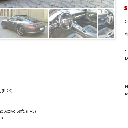
S
C
A
T
* 
D
N
g (PDK)
M
he Active Safe (PAS)
ant