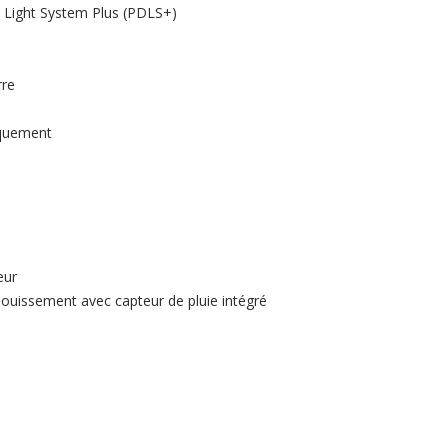
c Light System Plus (PDLS+)
rre
iquement
eur
blouissement avec capteur de pluie intégré