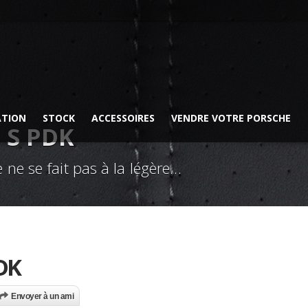
ATION
STOCK
ACCESSOIRES
VENDRE VOTRE PORSCHE
 S PDK
 ne se fait pas à la légère…
DK
Envoyer à un ami