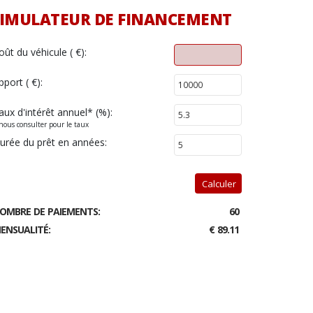
IMULATEUR DE FINANCEMENT
oût du véhicule ( €):
pport ( €):
aux d'intérêt annuel
*
(%):
nous consulter pour le taux
urée du prêt en années:
Calculer
OMBRE DE PAIEMENTS:
60
ENSUALITÉ:
€ 89.11