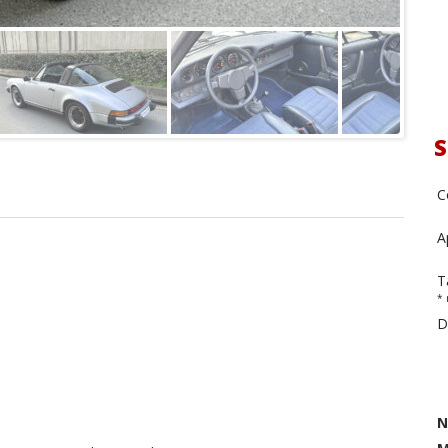
S
C
A
T
* 
D
N