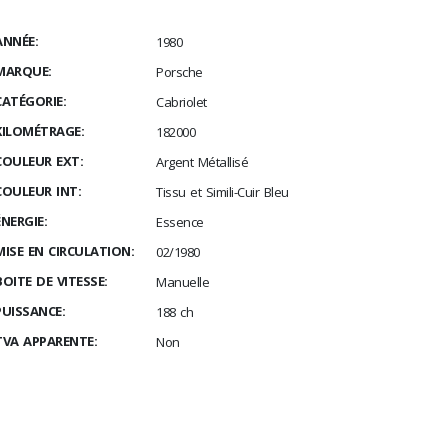
ANNÉE:
1980
MARQUE:
Porsche
CATÉGORIE:
Cabriolet
KILOMÉTRAGE:
182000
COULEUR EXT:
Argent Métallisé
COULEUR INT:
Tissu et Simili-Cuir Bleu
ÉNERGIE:
Essence
MISE EN CIRCULATION:
02/1980
BOITE DE VITESSE:
Manuelle
PUISSANCE:
188 ch
TVA APPARENTE:
Non