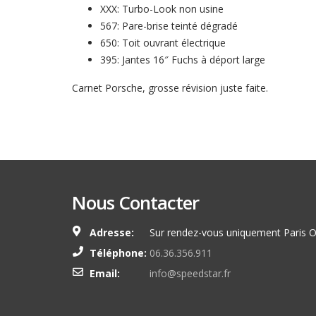
XXX: Turbo-Look non usine
567: Pare-brise teinté dégradé
650: Toit ouvrant électrique
395: Jantes 16″ Fuchs à déport large
Carnet Porsche, grosse révision juste faite.
Nous Contacter
Adresse:
Sur rendez-vous uniquement Paris O
Téléphone:
06.36.356.911
Email:
info@speedstar.fr