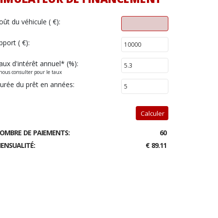
oût du véhicule ( €):
pport ( €):
aux d'intérêt annuel
*
(%):
nous consulter pour le taux
urée du prêt en années:
Calculer
OMBRE DE PAIEMENTS:
60
ENSUALITÉ:
€ 89.11