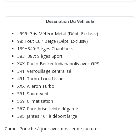
Description Du Véhicule
L999: Gris Météor Métal (Dépt. Exclusiv)
98: Tout Cuir Beige (Dépt. Exclusiv)
139+340: Sièges Chauffants
383+387: Sièges Sport
XXX: Radio Becker Indianapolis avec GPS
341: Verrouillage centralisé
491: Turbo-Look Usine
XXX: Aileron Turbo
551: Saute-vent
559: Climatisation
567: Pare-brise teinté dégardé
395: Jantes 16″ à déport large
Carnet Porsche à jour avec dossier de factures