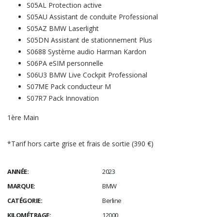
S05AL Protection active
S05AU Assistant de conduite Professional
S05AZ BMW Laserlight
S05DN Assistant de stationnement Plus
S0688 Système audio Harman Kardon
S06PA eSIM personnelle
S06U3 BMW Live Cockpit Professional
S07ME Pack conducteur M
S07R7 Pack Innovation
1ère Main
*Tarif hors carte grise et frais de sortie (390 €)
ANNÉE:
2023
MARQUE:
BMW
CATÉGORIE:
Berline
KILOMÉTRAGE:
12000