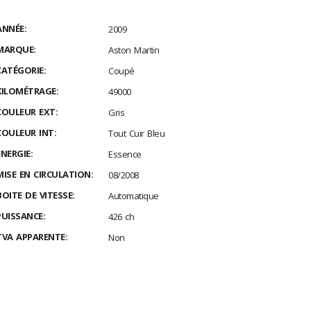
ANNÉE:
2009
MARQUE:
Aston Martin
CATÉGORIE:
Coupé
KILOMÉTRAGE:
49000
COULEUR EXT:
Gris
COULEUR INT:
Tout Cuir Bleu
ÉNERGIE:
Essence
MISE EN CIRCULATION:
08/2008
BOITE DE VITESSE:
Automatique
PUISSANCE:
426 ch
TVA APPARENTE:
Non