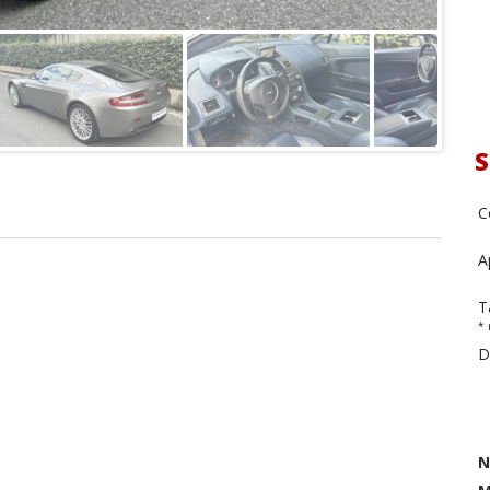
S
C
A
T
* 
D
N