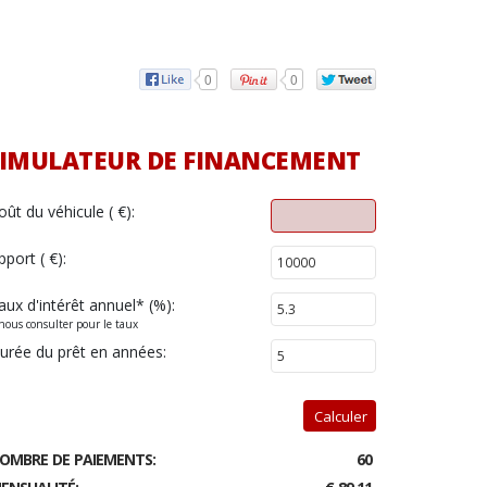
0
0
IMULATEUR DE FINANCEMENT
oût du véhicule ( €):
pport ( €):
aux d'intérêt annuel
*
(%):
nous consulter pour le taux
urée du prêt en années:
Calculer
OMBRE DE PAIEMENTS:
60